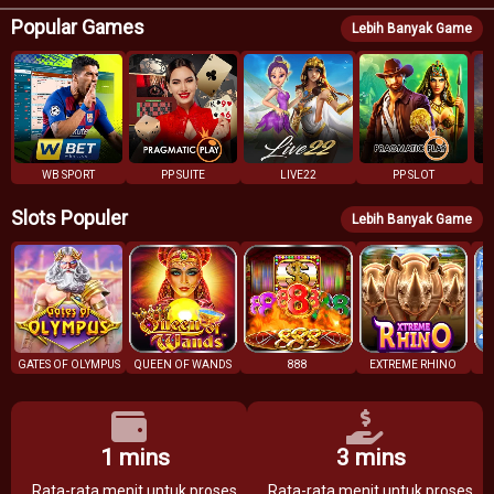
Popular Games
Lebih Banyak Game
WB SPORT
PP SUITE
LIVE22
PP SLOT
Slots Populer
Lebih Banyak Game
GATES OF OLYMPUS
QUEEN OF WANDS
888
EXTREME RHINO
1 mins
3 mins
Rata-rata menit untuk proses
Rata-rata menit untuk proses